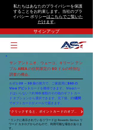
私たちはあなたのプライバシーを保護
することをお約束します。当社のプラ
イバシー ポリシー
はこちらでご覧いた
だけます
。
サインアップ
サン アントニオ、ウェーコ、キリーン テン
プル AREA の住民限定の 60 ドルの特別な
調査の機会。
わずか
20 ～ 30 分
の努力で、ご家庭用に
$60 の
Visa デビット
カードを獲得できます。 Visaカー
ドはいらない？約 100 種類のその他のギフト カー
ド オプションから選択できます。完了後、約1
週間
でギフトカードがメールで届きます。
*クリックすると、ポイントカードのオプションが表示されます
* リンクに表示されているリワードは Rewards Genius リ
ワード カタログからのもので、利用可能な場合がありま
す。