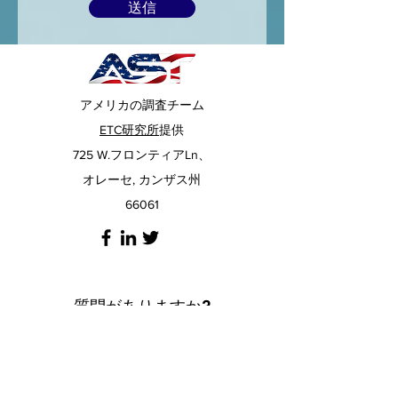
送信
アメリカの調査チーム
ETC研究所
提供
725 W.フロンティアLn、
オレーセ, カンザス州
66061
質問がありますか?
FAQ
ページで質問の回答が得られない場合
は、ウェブサイトの右下隅にあるチャット
アイコンをクリックして、いつでも専門家と
チャットできます。