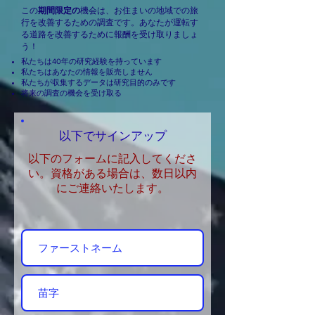
この
期間限定の
機会は、お住まいの地域での旅
行を改善するための調査です。あなたが運転す
る道路を改善するために報酬を受け取りましょ
う！
私たちは40年の研究経験を持っています
私たちはあなたの情報を販売しません
私たちが収集するデータは研究目的のみです
将来の調査の機会を受け取る
以下でサインアップ
以下のフォームに記入してくださ
い。資格がある場合は、数日以内
にご連絡いたします。