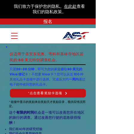
我们致力于保护您的隐私。
在此处
查看
我们的隐私政策。
报名
仅适用于圣安东尼奥、韦科和基林寺地区居
民的 60 美元特别调查机会。
只需
20-30 分钟
，即可为您的家庭赚取
60 美元的
Visa 借记
卡！不想要 Visa 卡？您可以从近 100 种
其他礼品卡选项中进行选择。完成后大约
一周内
通过
电子邮件收到您的礼品卡。
*点击查看奖励卡选项
* 链接中显示的奖励来自奖励天才奖励目录，视供应情况而
定。
这个
有限的时间
机会是一项可以改善您所在地区
的旅行的调查。通过改善您行驶的道路获得报
酬！
我们有40年的研究经验
我们不会出售您的信息