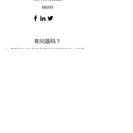
66061
有问题吗？
如果我们的
常见问题
页面没有回答您的问题，
您可以随时点击网站右下角的聊天图标与专家
聊天。
如果您想给我们打电话，请不要犹豫，我们随
时为您提供帮助。要与 ETC 研究所的调查专
家交谈，请致电
913-829-1215
并提及美国调查
团队。如果您想给我们发送电子邮件，您可以
通过 info@americansurveyteam.com 与我们
联系。_cc781905-5cde
-3194-bb3b-
136bad5cf58d_
如果您没有问题并且准备好加入团队，请单击